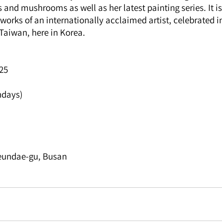
 and mushrooms as well as her latest painting series. It is
works of an internationally acclaimed artist, celebrated i
Taiwan, here in Korea.
025
ndays)
aeundae-gu, Busan