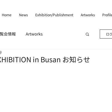
Home
News
Exhibition/Publishment
Artworks
Profi
n/展覧会情報
Artworks
ログ
分
EXHIBITION in Busan お知らせ