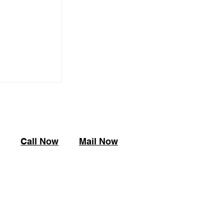
展の開催予定
内
​Call Now
Mail Now