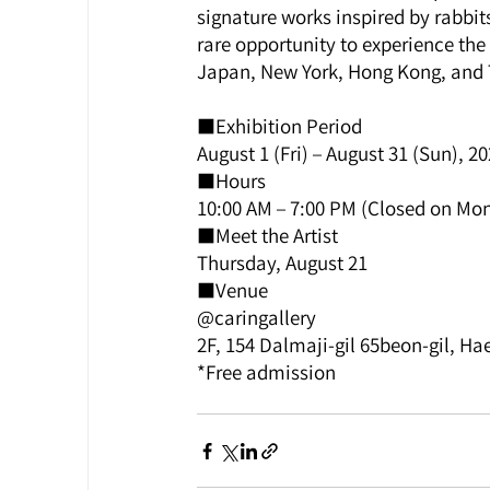
signature works inspired by rabbits
rare opportunity to experience the 
Japan, New York, Hong Kong, and 
■Exhibition Period
August 1 (Fri) – August 31 (Sun), 2
■Hours
10:00 AM – 7:00 PM (Closed on Mo
■Meet the Artist
Thursday, August 21
■Venue
@caringallery
2F, 154 Dalmaji-gil 65beon-gil, H
*Free admission