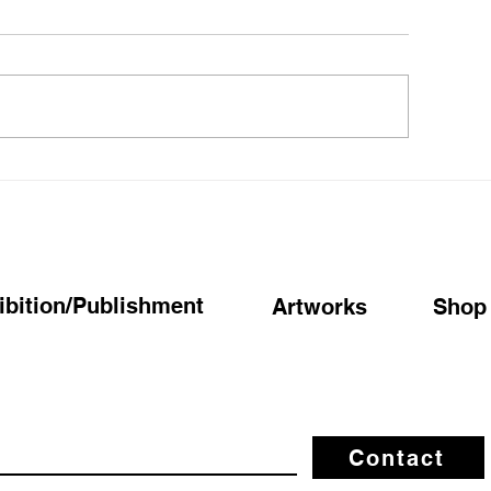
屋美紀「ぼんやり」展【京
今後の仮屋美紀
 蔦屋書店】お知らせ
についてのご案
ibition/Publishment
Artworks
Shop
Contact