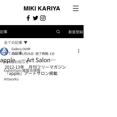
MIKI KARIYA
記事
新規登録
全ての記事
Gallery OLYM
全ての記事
2021年1月26日
読了時間: 1分
apple ―Art Salon―
News/お知らせ
2012-13年　月刊フリーマガジン
Exhibition/展覧会情報
『apple』アートサロン掲載
Artworks