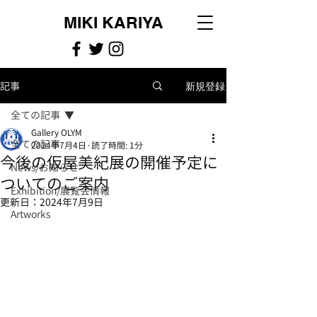
MIKI KARIYA
記事
新規登録
全ての記事
Gallery OLYM
全ての記事
2024年7月4日
読了時間: 1分
今後の仮屋美紀展の開催予定に
News/お知らせ
ついてのご案内
Exhibition/展覧会情報
更新日：
2024年7月9日
Artworks