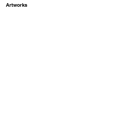
Artworks
Shop
MIKI KARIYA Gallery
Contact
Gallery Olym Co.,Ltd.
Privacy Policy
cy
作家・絵画・アーティスト
仮屋 美紀（かりや みき）
Miki Kariya
​東京都、中央区
Mail Now